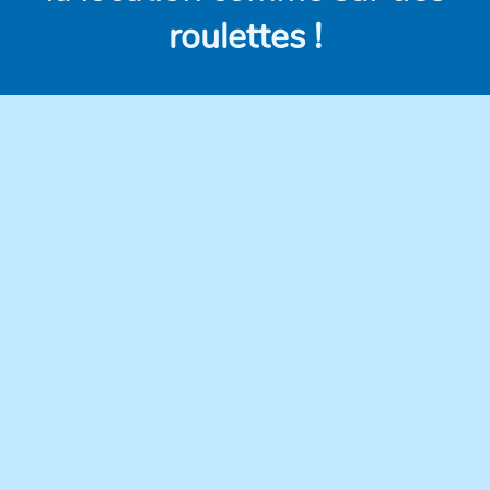
roulettes !
Des véhicules
Des prix clairs et
modernes,
compétitifs, sans frais
régulièrement
cachés.
entretenus pour une
conduite en toute
confiance.