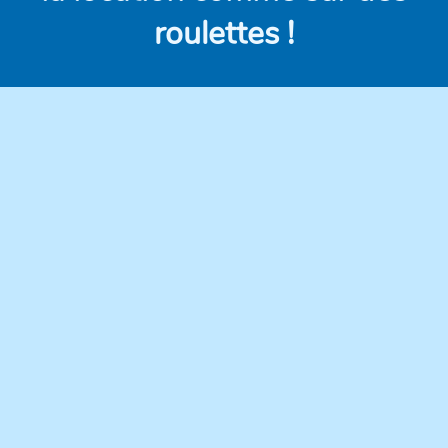
roulettes !
Des véhicules
Des prix clairs et
modernes,
compétitifs, sans frais
régulièrement
cachés.
entretenus pour une
conduite en toute
confiance.