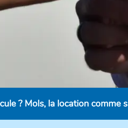
cule ? Mols, la location comme su