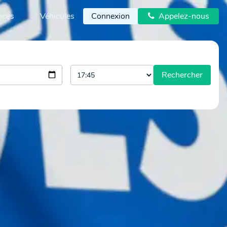
nces
Véhicules
Connexion
Appelez-nous

Rechercher