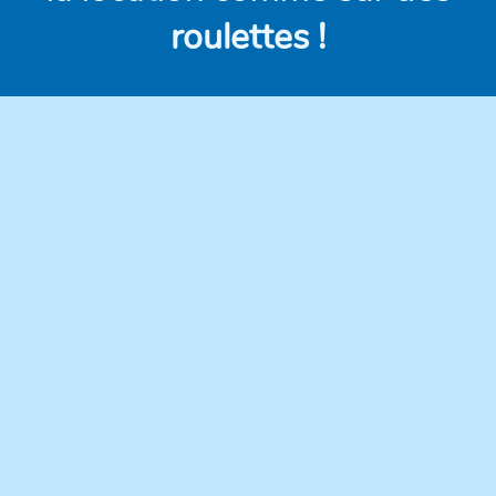
roulettes !
Des véhicules
Des prix clairs et
modernes,
compétitifs, sans frais
régulièrement
cachés.
entretenus pour une
conduite en toute
confiance.