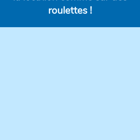
roulettes !
Des véhicules
Des prix clairs et
modernes,
compétitifs, sans frais
régulièrement
cachés.
entretenus pour une
conduite en toute
confiance.