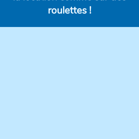
roulettes !
Des véhicules
Des prix clairs et
modernes,
compétitifs, sans frais
régulièrement
cachés.
entretenus pour une
conduite en toute
confiance.