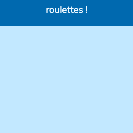
roulettes !
Des véhicules
Des prix clairs et
modernes,
compétitifs, sans frais
régulièrement
cachés.
entretenus pour une
conduite en toute
confiance.