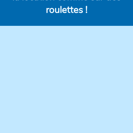
roulettes !
Des véhicules
Des prix clairs et
modernes,
compétitifs, sans frais
régulièrement
cachés.
entretenus pour une
conduite en toute
confiance.