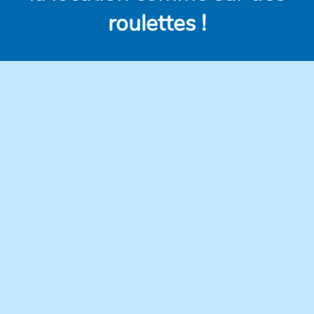
roulettes !
Des véhicules
Des prix clairs et
modernes,
compétitifs, sans frais
régulièrement
cachés.
entretenus pour une
conduite en toute
confiance.