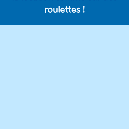
roulettes !
Des véhicules
Des prix clairs et
modernes,
compétitifs, sans frais
régulièrement
cachés.
entretenus pour une
conduite en toute
confiance.