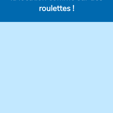
roulettes !
Des véhicules
Des prix clairs et
modernes,
compétitifs, sans frais
régulièrement
cachés.
entretenus pour une
conduite en toute
confiance.