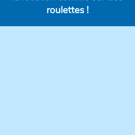
roulettes !
Des véhicules
Des prix clairs et
modernes,
compétitifs, sans frais
régulièrement
cachés.
entretenus pour une
conduite en toute
confiance.