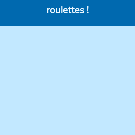
roulettes !
Des véhicules
Des prix clairs et
modernes,
compétitifs, sans frais
régulièrement
cachés.
entretenus pour une
conduite en toute
confiance.