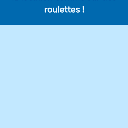
roulettes !
Des véhicules
Des prix clairs et
modernes,
compétitifs, sans frais
régulièrement
cachés.
entretenus pour une
conduite en toute
confiance.