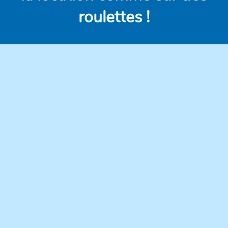
roulettes !
Des véhicules
Des prix clairs et
modernes,
compétitifs, sans frais
régulièrement
cachés.
entretenus pour une
conduite en toute
confiance.