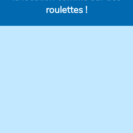
roulettes !
Des véhicules
Des prix clairs et
modernes,
compétitifs, sans frais
régulièrement
cachés.
entretenus pour une
conduite en toute
confiance.