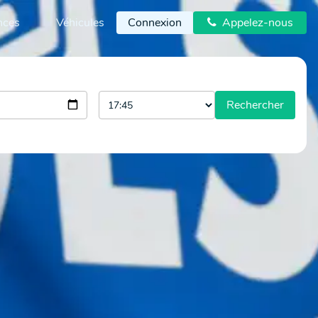
nces
Véhicules
Connexion
Appelez-nous

Rechercher