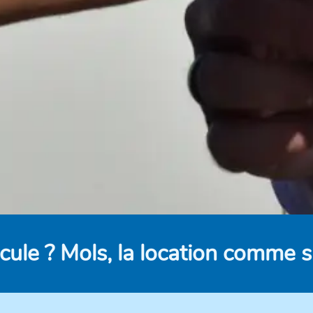
cule ? Mols, la location comme su