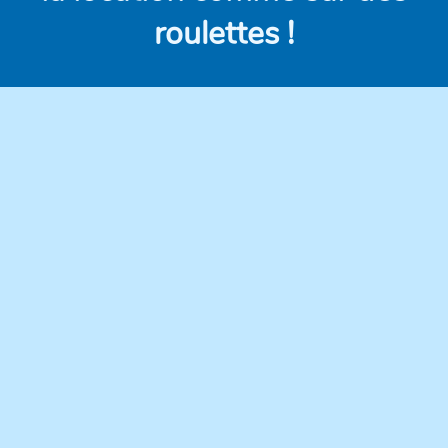
roulettes !
Des véhicules
Des prix clairs et
modernes,
compétitifs, sans frais
régulièrement
cachés.
entretenus pour une
conduite en toute
confiance.