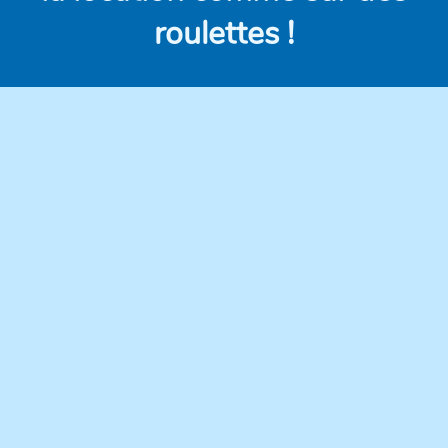
roulettes !
Des véhicules
Des prix clairs et
modernes,
compétitifs, sans frais
régulièrement
cachés.
entretenus pour une
conduite en toute
confiance.