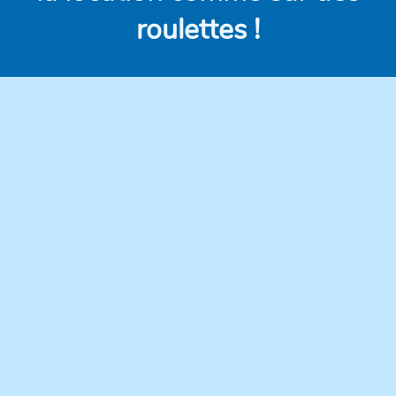
roulettes !
Des véhicules
Des prix clairs et
modernes,
compétitifs, sans frais
régulièrement
cachés.
entretenus pour une
conduite en toute
confiance.