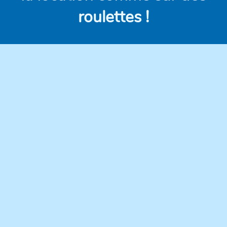
roulettes !
Des véhicules
Des prix clairs et
modernes,
compétitifs, sans frais
régulièrement
cachés.
entretenus pour une
conduite en toute
confiance.