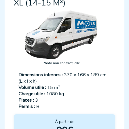
XL (14-15 M³)
Photo non contractuelle
Dimensions internes :
370 x 166 x 189 cm
(L x l x h)
3
Volume utile :
15 m
Charge utile :
1080 kg
Places :
3
Permis :
B
À partir de