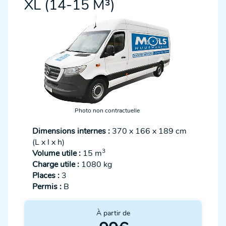
XL (14-15 M³)
Photo non contractuelle
Dimensions internes :
370 x 166 x 189 cm
(L x l x h)
3
Volume utile :
15 m
Charge utile :
1080 kg
Places :
3
Permis :
B
À partir de