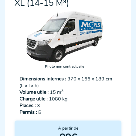
XL (14-15 M³)
Photo non contractuelle
Dimensions internes :
370 x 166 x 189 cm
(L x l x h)
3
Volume utile :
15 m
Charge utile :
1080 kg
Places :
3
Permis :
B
À partir de