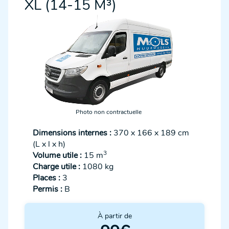
XL (14-15 M³)
Photo non contractuelle
Dimensions internes :
370 x 166 x 189 cm
(L x l x h)
3
Volume utile :
15 m
Charge utile :
1080 kg
Places :
3
Permis :
B
À partir de