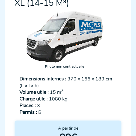
XL (14-15 M³)
Photo non contractuelle
Dimensions internes :
370 x 166 x 189 cm
(L x l x h)
3
Volume utile :
15 m
Charge utile :
1080 kg
Places :
3
Permis :
B
À partir de