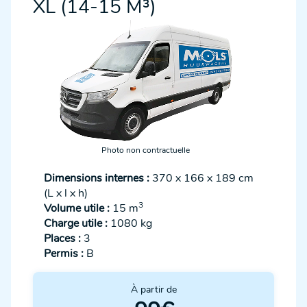
XL (14-15 M³)
Photo non contractuelle
Dimensions internes :
370 x 166 x 189 cm
(L x l x h)
3
Volume utile :
15 m
Charge utile :
1080 kg
Places :
3
Permis :
B
À partir de