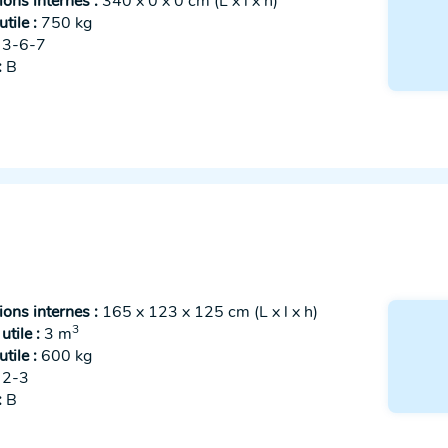
ons internes :
340 x 0 x 0 cm (L x l x h)
tile :
750 kg
3-6-7
:
B
ons internes :
165 x 123 x 125 cm (L x l x h)
3
tile :
3 m
tile :
600 kg
2-3
:
B