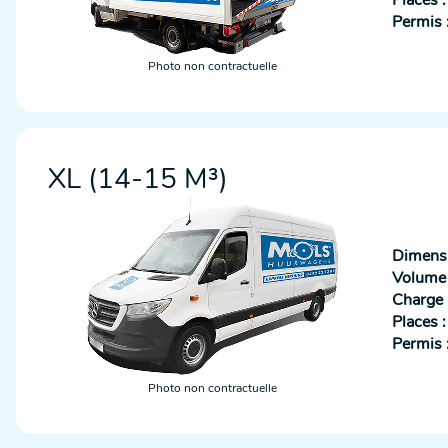
Places :
Permis 
Photo non contractuelle
XL (14-15 M³)
Dimensi
Volume u
Charge u
Places :
Permis 
Photo non contractuelle