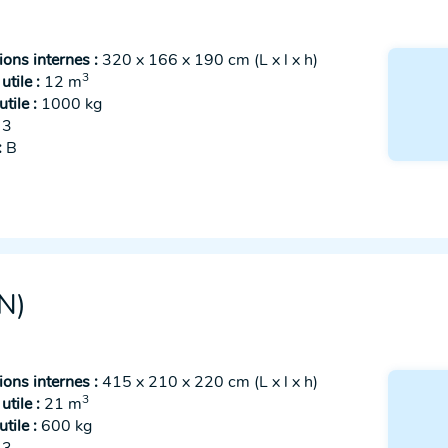
ons internes :
320 x 166 x 190 cm (L x l x h)
3
tile :
12 m
tile :
1000 kg
3
:
B
N)
ons internes :
415 x 210 x 220 cm (L x l x h)
3
tile :
21 m
tile :
600 kg