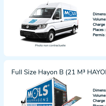
Dimensi
Volume u
Charge u
Places :
Permis 
Photo non contractuelle
Full Size Hayon B (21 M³ HAYO
Dimensi
Volume u
Charge u