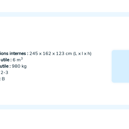
ons internes :
245 x 162 x 123 cm (L x l x h)
3
tile :
6 m
tile :
980 kg
2-3
:
B