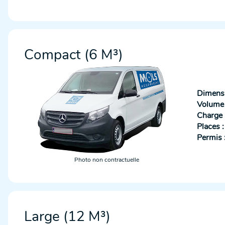
Compact (6 M³)
Dimensi
Volume u
Charge u
Places :
Permis 
Photo non contractuelle
Large (12 M³)