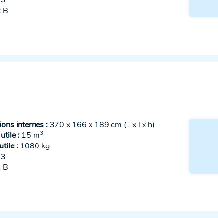
3
:
B
ons internes :
370 x 166 x 189 cm (L x l x h)
3
tile :
15 m
tile :
1080 kg
3
:
B