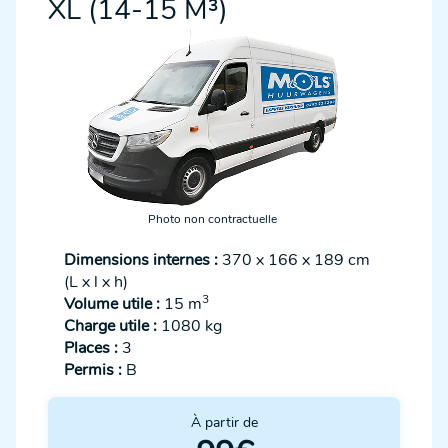
XL (14-15 M³)
Photo non contractuelle
Dimensions internes :
370 x 166 x 189 cm
(L x l x h)
3
Volume utile :
15 m
Charge utile :
1080 kg
Places :
3
Permis :
B
À partir de