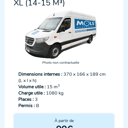
XL (14-15 M³)
Photo non contractuelle
Dimensions internes :
370 x 166 x 189 cm
(L x l x h)
3
Volume utile :
15 m
Charge utile :
1080 kg
Places :
3
Permis :
B
À partir de