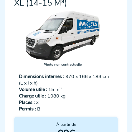
XL (14-15 M³)
Photo non contractuelle
Dimensions internes :
370 x 166 x 189 cm
(L x l x h)
3
Volume utile :
15 m
Charge utile :
1080 kg
Places :
3
Permis :
B
À partir de