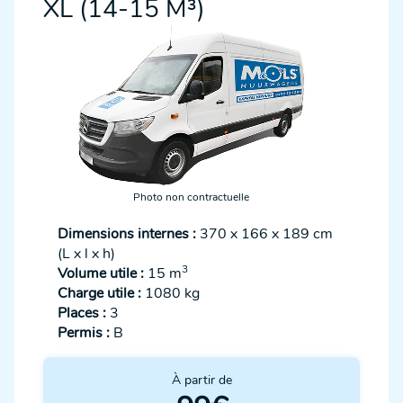
XL (14-15 M³)
Photo non contractuelle
Dimensions internes :
370 x 166 x 189 cm
(L x l x h)
3
Volume utile :
15 m
Charge utile :
1080 kg
Places :
3
Permis :
B
À partir de