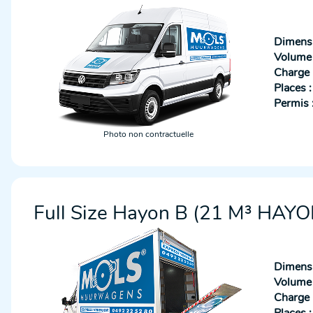
Dimensi
Volume u
Charge u
Places :
Permis 
Photo non contractuelle
Full Size Hayon B (21 M³ HAYO
Dimensi
Volume u
Charge u