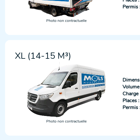
Places :
Permis 
Photo non contractuelle
XL (14-15 M³)
Dimensi
Volume u
Charge u
Places :
Permis 
Photo non contractuelle