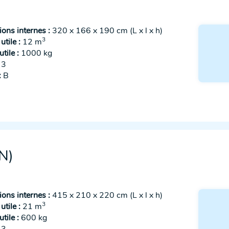
ons internes :
320 x 166 x 190 cm (L x l x h)
3
tile :
12 m
tile :
1000 kg
3
:
B
N)
ons internes :
415 x 210 x 220 cm (L x l x h)
3
tile :
21 m
tile :
600 kg