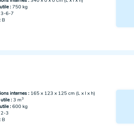
ons internes :
340 x 0 x 0 cm (L x l x h)
tile :
750 kg
3-6-7
:
B
ons internes :
165 x 123 x 125 cm (L x l x h)
3
tile :
3 m
tile :
600 kg
2-3
:
B