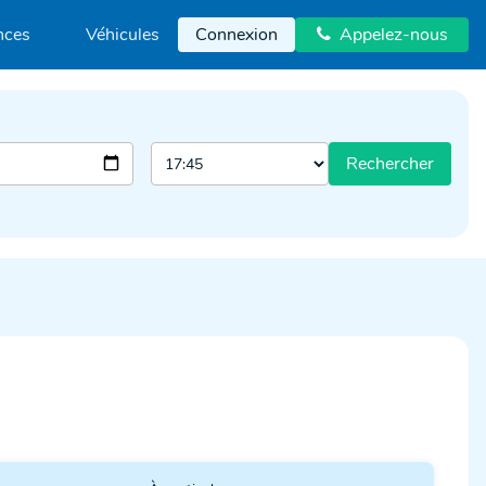
nces
Véhicules
Connexion
Appelez-nous

Rechercher