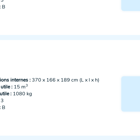
3
:
B
ons internes :
370 x 166 x 189 cm (L x l x h)
3
tile :
15 m
tile :
1080 kg
3
:
B