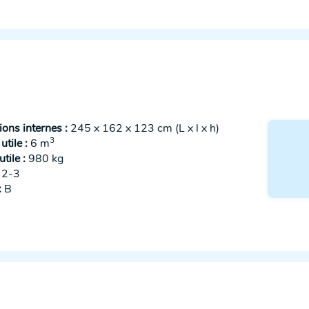
ons internes :
245 x 162 x 123 cm (L x l x h)
3
tile :
6 m
tile :
980 kg
2-3
:
B