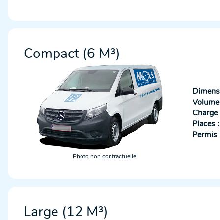
Compact (6 M³)
Dimensi
Volume u
Charge u
Places :
Permis 
Photo non contractuelle
Large (12 M³)