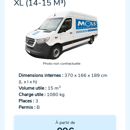
XL (14-15 M³)
Photo non contractuelle
Dimensions internes :
370 x 166 x 189 cm
(L x l x h)
3
Volume utile :
15 m
Charge utile :
1080 kg
Places :
3
Permis :
B
À partir de