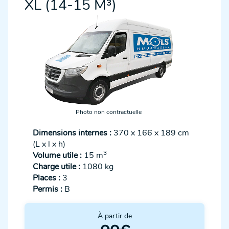
XL (14-15 M³)
Photo non contractuelle
Dimensions internes :
370 x 166 x 189 cm
(L x l x h)
3
Volume utile :
15 m
Charge utile :
1080 kg
Places :
3
Permis :
B
À partir de