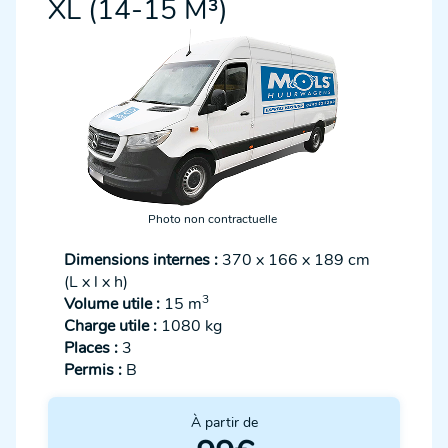
XL (14-15 M³)
Photo non contractuelle
Dimensions internes :
370 x 166 x 189 cm
(L x l x h)
3
Volume utile :
15 m
Charge utile :
1080 kg
Places :
3
Permis :
B
À partir de