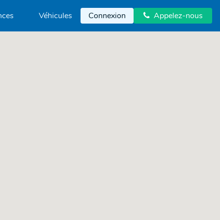
nces
Véhicules
Connexion
Appelez-nous
