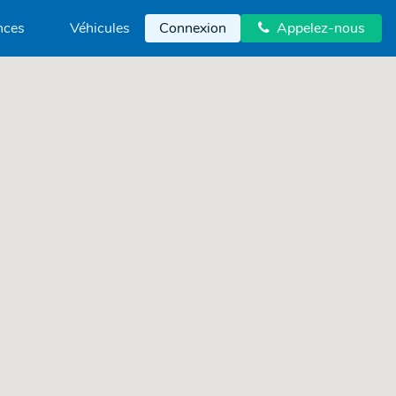
nces
Véhicules
Connexion
Appelez-nous
