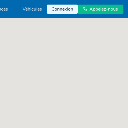
nces
Véhicules
Connexion
Appelez-nous
