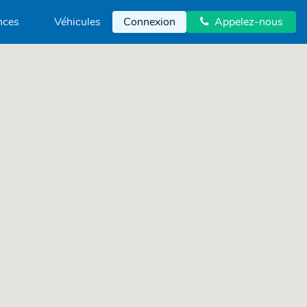
nces
Véhicules
Connexion
Appelez-nous
