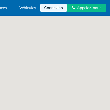
nces
Véhicules
Connexion
Appelez-nous
