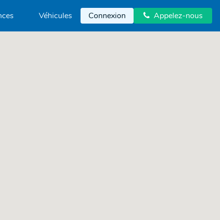
nces
Véhicules
Connexion
Appelez-nous
