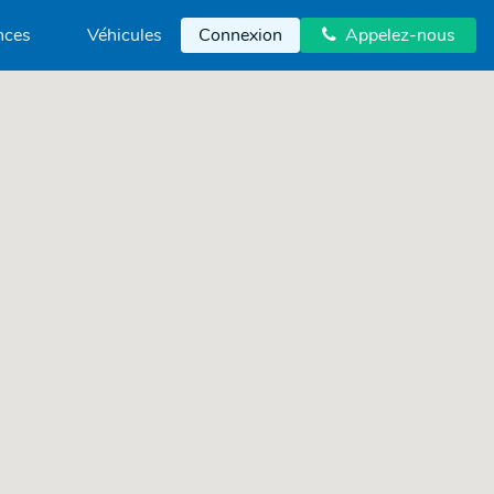
nces
Véhicules
Connexion
Appelez-nous
