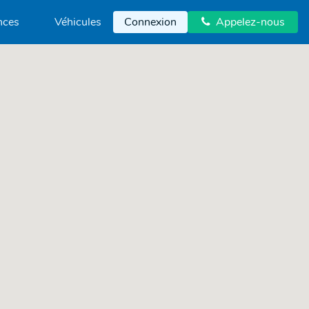
nces
Véhicules
Connexion
Appelez-nous
