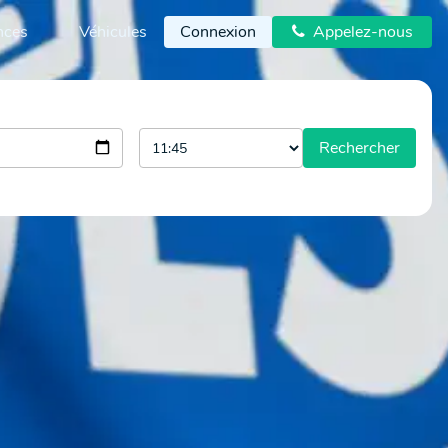
nces
Véhicules
Connexion
Appelez-nous

Rechercher