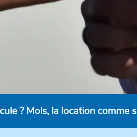
cule ? Mols, la location comme su